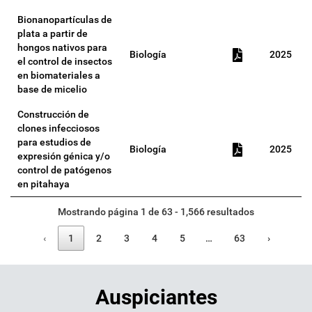
Bionanopartículas de
plata a partir de
hongos nativos para
Biología
2025
el control de insectos
en biomateriales a
base de micelio
Construcción de
clones infecciosos
para estudios de
Biología
2025
expresión génica y/o
control de patógenos
en pitahaya
Mostrando página 1 de 63 - 1,566 resultados
‹
1
2
3
4
5
…
63
›
Auspiciantes