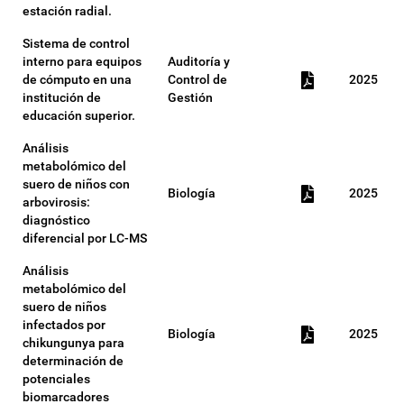
estación radial.
Sistema de control
interno para equipos
Auditoría y
de cómputo en una
Control de
2025
institución de
Gestión
educación superior.
Análisis
metabolómico del
suero de niños con
Biología
2025
arbovirosis:
diagnóstico
diferencial por LC-MS
Análisis
metabolómico del
suero de niños
infectados por
Biología
2025
chikungunya para
determinación de
potenciales
biomarcadores