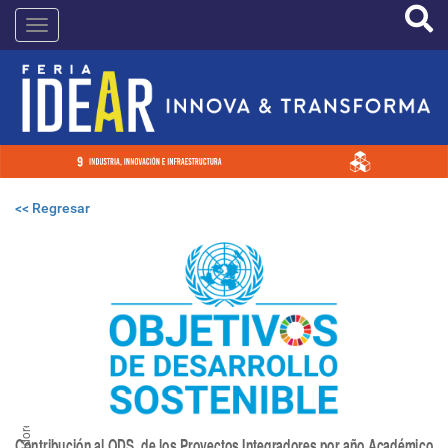
Pasar
IDEAR
al
contenido
principal
<< Regresar