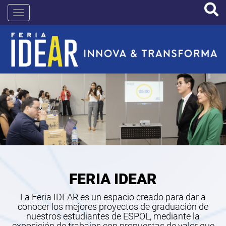
Pasar
IDEAR
al
contenido
principal
FERIA IDEAR
La Feria IDEAR es un espacio creado para dar a
conocer los mejores proyectos de graduación de
nuestros estudiantes de ESPOL, mediante la
exposición de trabajos con propuestas de valor que