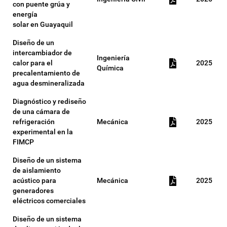
con puente grúa y
energía
solar en Guayaquil
Diseño de un
intercambiador de
Ingeniería
calor para el
2025
Química
precalentamiento de
agua desmineralizada
Diagnóstico y rediseño
de una cámara de
refrigeración
Mecánica
2025
experimental en la
FIMCP
Diseño de un sistema
de aislamiento
acústico para
Mecánica
2025
generadores
eléctricos comerciales
Diseño de un sistema