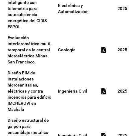
inteligente con
Electrónica y
telemetría para
2025
Automatización
autosuficiencia
energética del CIDIS-
ESPOL
Evaluación
interferométrica multi-
temporal de la central
Geología
2025
hidroeléctrica Minas
San Francisco.
Diseño BIM de
instalaciones
hidrosanitarias,
eléctricas y contra
Ingeniería Civil
2025
incendios para edificio
IMCHEROVI en
Machala
Diseño estructural de
galpón para
ensamblaje metálico
Ingeniería Civil
2025