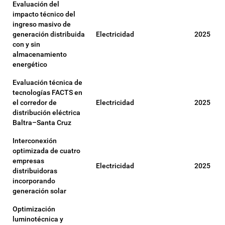
Evaluación del
impacto técnico del
ingreso masivo de
generación distribuida
Electricidad
2025
con y sin
almacenamiento
energético
Evaluación técnica de
tecnologías FACTS en
el corredor de
Electricidad
2025
distribución eléctrica
Baltra–Santa Cruz
Interconexión
optimizada de cuatro
empresas
Electricidad
2025
distribuidoras
incorporando
generación solar
Optimización
luminotécnica y