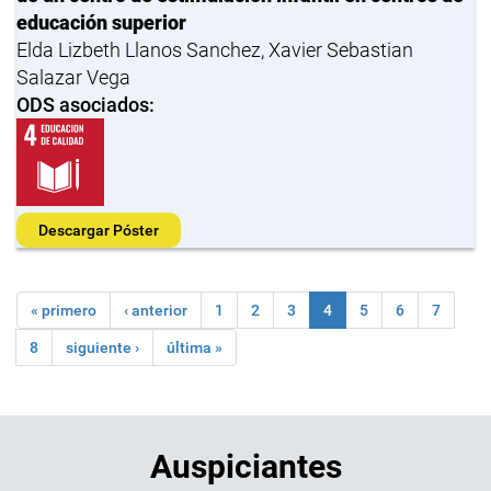
educación superior
Elda Lizbeth Llanos Sanchez, Xavier Sebastian
Salazar Vega
ODS asociados:
Descargar Póster
« primero
‹ anterior
1
2
3
4
5
6
7
8
siguiente ›
última »
Auspiciantes