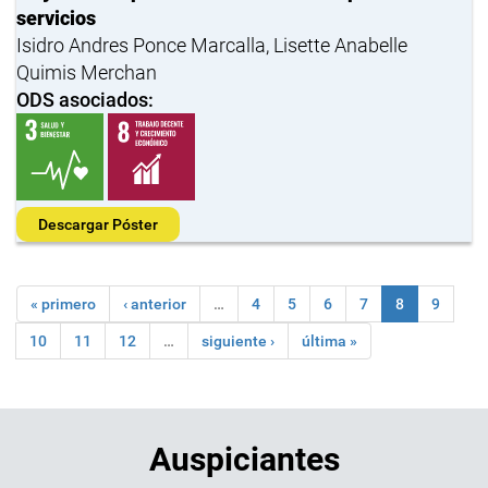
servicios
Isidro Andres Ponce Marcalla, Lisette Anabelle
Quimis Merchan
ODS asociados:
Descargar Póster
« primero
‹ anterior
…
4
5
6
7
8
9
10
11
12
…
siguiente ›
última »
Auspiciantes