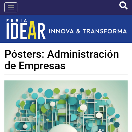
Pasar
IDEAR
al
contenido
principal
Pósters: Administración
de Empresas