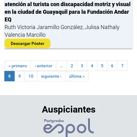
atención al turista con discapacidad motriz y visual
en la ciudad de Guayaquil para la Fundación Andar
EQ
Ruth Victoria Jaramillo González, Julisa Nathaly
Valencia Marcillo
Descargar Póster
« primero
‹ anterior
…
2
3
4
5
6
7
8
9
10
siguiente ›
última »
Auspiciantes