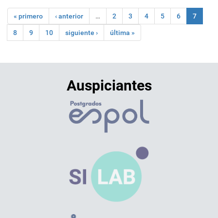
« primero
‹ anterior
…
2
3
4
5
6
7
8
9
10
siguiente ›
última »
Auspiciantes