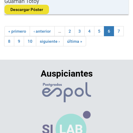
Guamán Totoy
Descargar Póster
« primero
‹ anterior
…
2
3
4
5
6
7
8
9
10
siguiente ›
última »
Auspiciantes