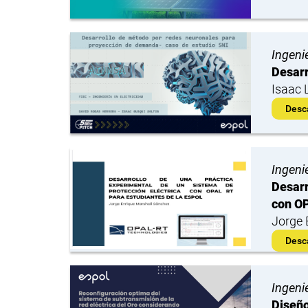
Ingenie
Desarr
Isaac 
Desc
Ingenie
Desarr
con OP
Jorge 
Desc
Ingenie
Diseño