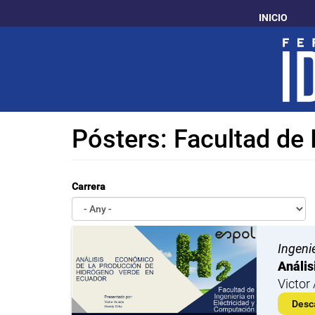
Pasar
INICIO
al
contenido
principal
Pósters: Facultad de 
Carrera
Ingenie
Anális
Victor
Desc