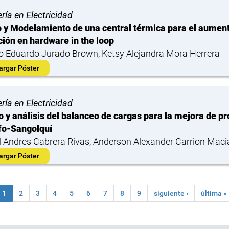
ría en Electricidad
 y Modelamiento de una central térmica para el aumento
ción en hardware in the loop
o Eduardo Jurado Brown, Ketsy Alejandra Mora Herrera
argar Póster
ría en Electricidad
o y análisis del balanceo de cargas para la mejora de pr
fo-Sangolquí
l Andres Cabrera Rivas, Anderson Alexander Carrion Maci
argar Póster
1
2
3
4
5
6
7
8
9
siguiente ›
última »