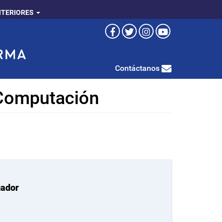
NTERIORES
Contáctanos
y Computación
uador