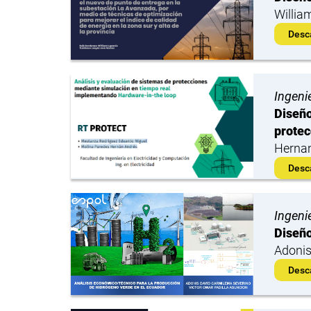
Willia
Desc
Ingenie
Diseño
protec
Hernan
Desc
Ingenie
Diseño
Adonis
Desc