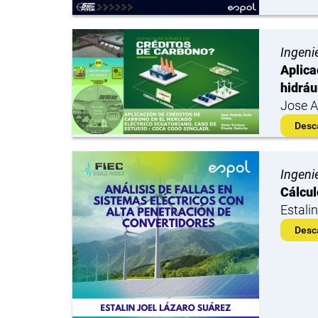
Ingenie
Aplica
hidráu
Jose A
Desc
Ingenie
Cálcul
Estali
Desc