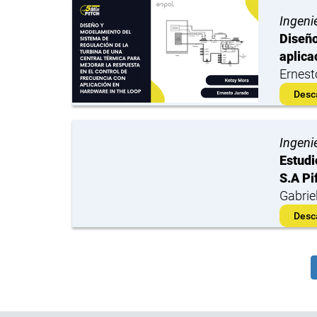
Ingenie
Diseño
aplica
Ernest
Desc
Ingenie
Estudi
S.A Pi
Gabrie
Desc