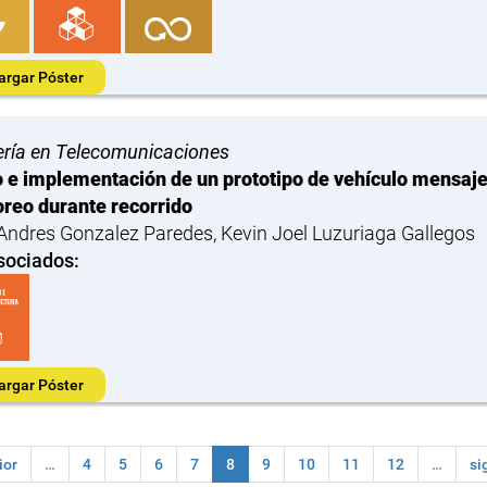
argar Póster
ería en Telecomunicaciones
 e implementación de un prototipo de vehículo mensajer
reo durante recorrido
Andres Gonzalez Paredes, Kevin Joel Luzuriaga Gallegos
sociados:
argar Póster
ior
…
4
5
6
7
8
9
10
11
12
…
si