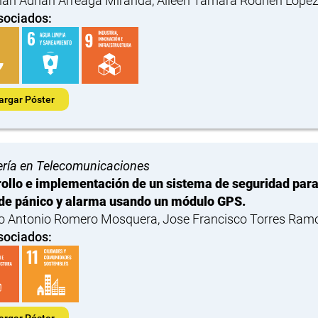
an Adrian Arreaga Miranda, Aileen Tamara Rodhen Lope
sociados:
argar Póster
ería en Telecomunicaciones
ollo e implementación de un sistema de seguridad para
de pánico y alarma usando un módulo GPS.
o Antonio Romero Mosquera, Jose Francisco Torres Ram
sociados:
argar Póster