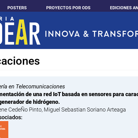
POSTERS
PROYECTOS POR ODS
EDICIONES A
caciones
ería en Telecomunicaciones
entación de una red IoT basada en sensores para caract
generador de hidrógeno.
ene CedeÑo Pinto, Miguel Sebastian Soriano Arteaga
sociados: