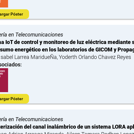
argar Póster
ería en Telecomunicaciones
a IoT de control y monitoreo de luz eléctrica mediant
sumo energético en los laboratorios de GICOM y Propa
Isabel Larrea MaridueÑa, Yoderth Orlando Chavez Reyes
sociados:
argar Póster
ería en Telecomunicaciones
erización del canal inalámbrico de un sistema LORA apl