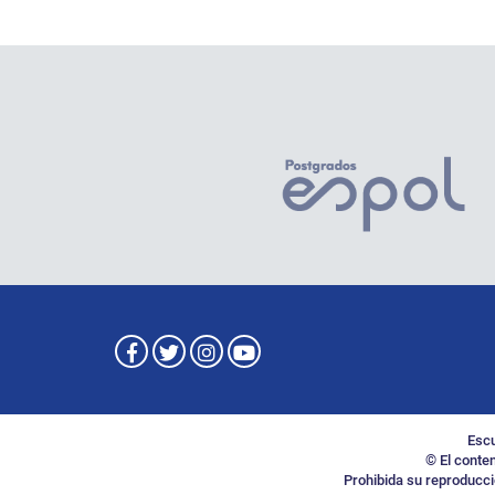
Escu
© El conte
Prohibida su reproducció