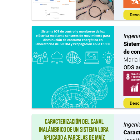
Desc
Ingeni
Sistem
de con
Maria 
ODS a
Desc
Ingeni
Caract