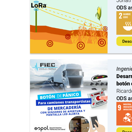
Jonath
ODS a
Desc
Ingeni
Desarr
botón 
Ricard
ODS a
Desc