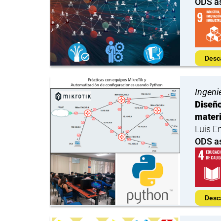
ODS a
Desc
Ingeni
Diseño
mater
Luis E
ODS a
Desc