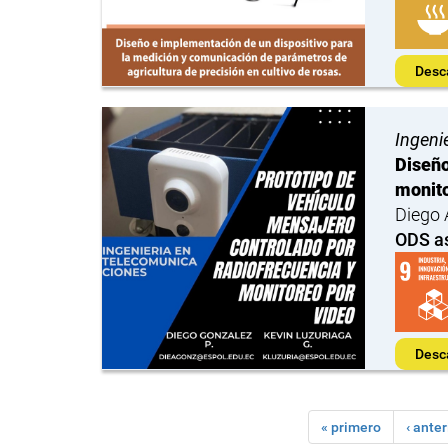
Desc
Ingeni
Diseño
monito
Diego 
ODS a
Desc
« primero
‹ anter