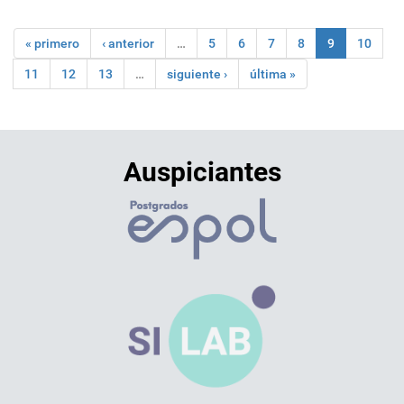
« primero
‹ anterior
…
5
6
7
8
9
10
11
12
13
…
siguiente ›
última »
Auspiciantes