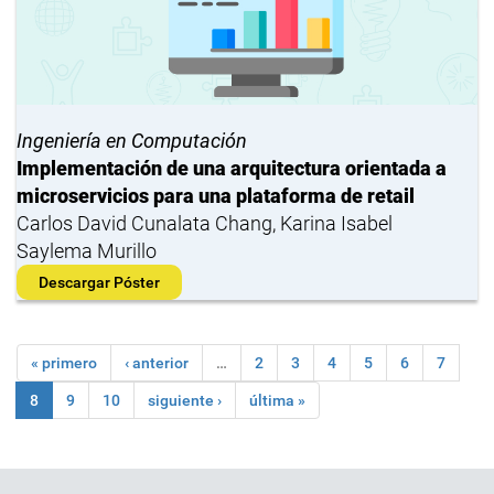
Ingeniería en Computación
Implementación de una arquitectura orientada a
microservicios para una plataforma de retail
Carlos David Cunalata Chang, Karina Isabel
Saylema Murillo
Descargar Póster
« primero
‹ anterior
…
2
3
4
5
6
7
8
9
10
siguiente ›
última »