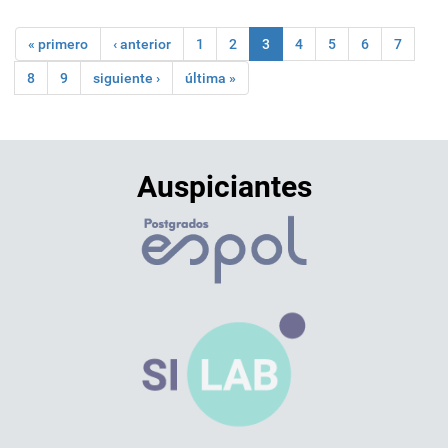
« primero
‹ anterior
1
2
3
4
5
6
7
8
9
siguiente ›
última »
Auspiciantes