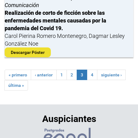
Comunicación
Realización de corto de ficción sobre las
enfermedades mentales causadas por la
pandemia del Covid 19.
Carol Pierina Romero Montenegro, Dagmar Lesley
González Noe
Descargar Póster
« primero
‹ anterior
1
2
3
4
siguiente ›
última »
Auspiciantes