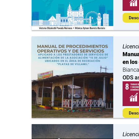
Desc
Licenc
Manual
en los
Bianca
ODS a
Desc
Licenc