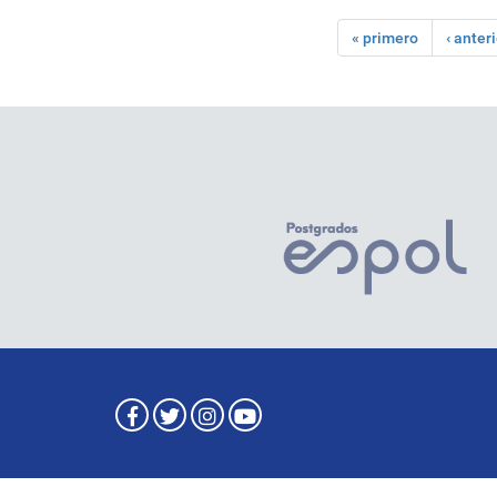
« primero
‹ anter