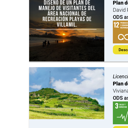
Plan d
David 
ODS a
Desc
Licenc
Plan d
Vivian
ODS a