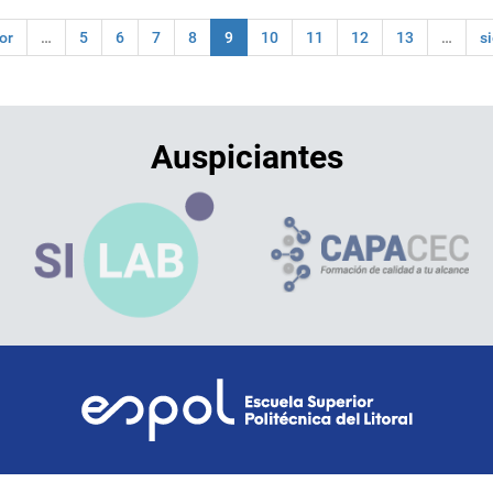
ior
…
5
6
7
8
9
10
11
12
13
…
s
Auspiciantes