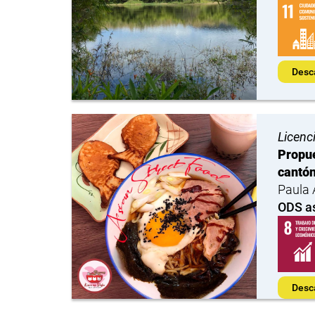
Desc
Licenc
Propue
cantón
Paula 
ODS a
Desc