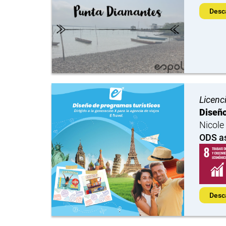
Desc
Licenc
Diseño
Nicole
ODS a
Desc