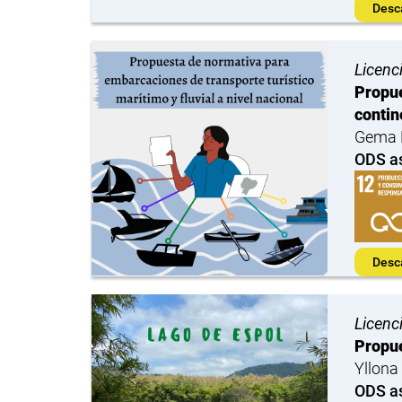
Desc
Licenc
Propue
contin
Gema M
ODS a
Desc
Licenc
Propue
Yllona
ODS a