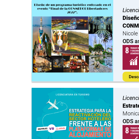
Licenc
Diseño
CONME
Nicole
ODS a
Desc
Licenc
Estrat
Monica
ODS a