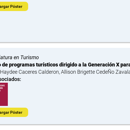
argar Póster
iatura en Turismo
 de programas turísticos dirigido a la Generación X para
 Haydee Caceres Calderon, Allison Brigette CedeÑo Zaval
sociados:
argar Póster