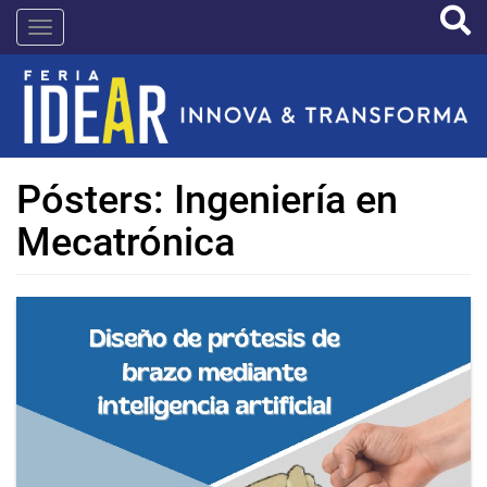
Pasar
IDEAR
al
contenido
principal
Pósters: Ingeniería en
Mecatrónica