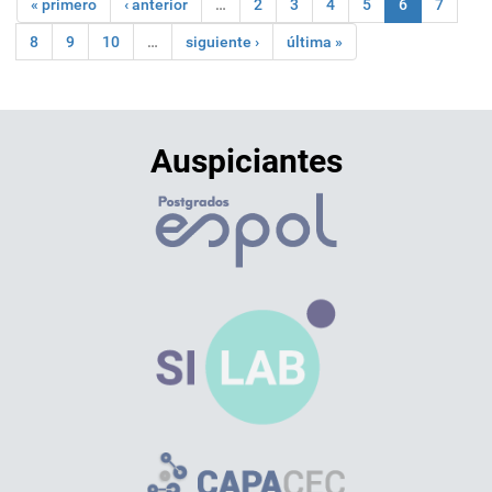
« primero
‹ anterior
…
2
3
4
5
6
7
8
9
10
…
siguiente ›
última »
Auspiciantes