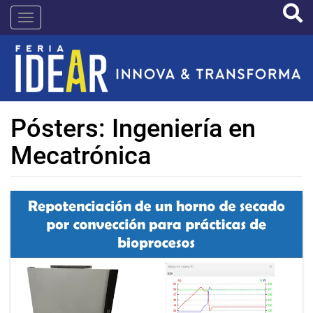
Pasar
IDEAR
al
contenido
principal
Pósters: Ingeniería en
Mecatrónica