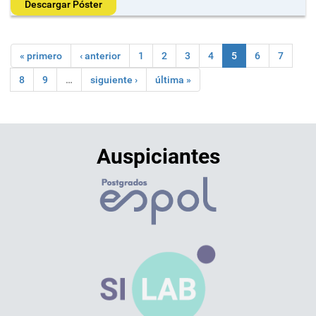
Descargar Póster
« primero
‹ anterior
1
2
3
4
5
6
7
8
9
…
siguiente ›
última »
Auspiciantes