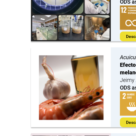
ODS a
Desc
Acuicu
Efecto
melan
Jeimy 
ODS a
Desc