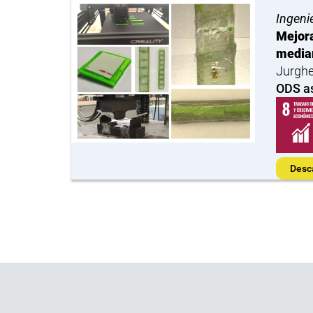
Ingeni
Mejora
median
Jurghe
ODS a
Desc