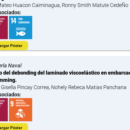
Mateo Huacon Caiminagua, Ronny Smith Matute CedeÑo
sociados:
argar Póster
ería Naval
o del debonding del laminado viscoelástico en embarc
amming.
n Gisella Pincay Correa, Nohely Rebeca Matias Panchana
sociados:
argar Póster