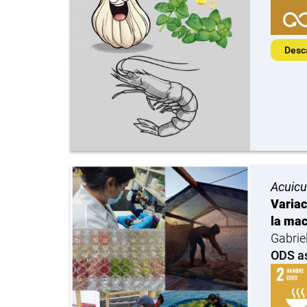
Desc
Acuicu
Variac
la mac
Gabrie
ODS a