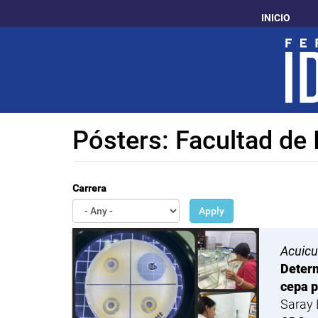
Pasar
INICIO
al
contenido
principal
Pósters: Facultad de 
Carrera
Apply
Acuicu
Determ
cepa p
Saray 