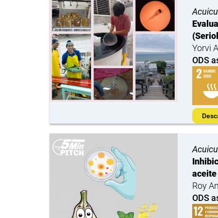
Acuicu
Evalua
(Serio
Yorvi 
ODS a
Desc
Acuicu
Inhibi
aceite
Roy An
ODS a