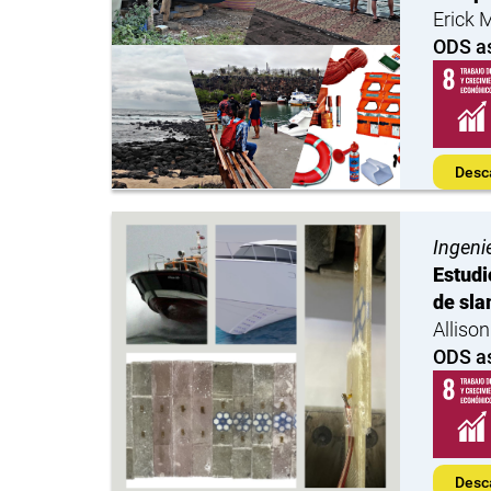
Erick 
ODS a
Desc
Ingeni
Estudi
de sl
Alliso
ODS a
Desc