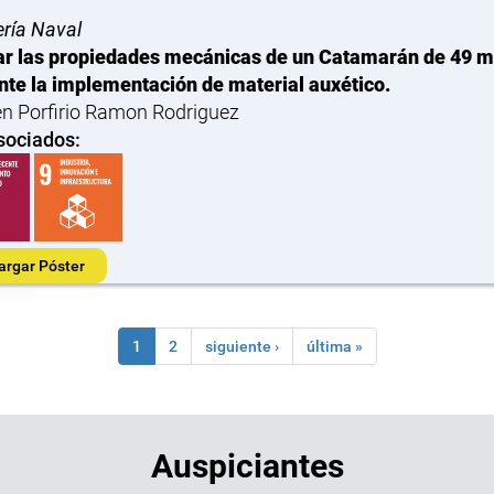
ería Naval
r las propiedades mecánicas de un Catamarán de 49 m 
te la implementación de material auxético.
n Porfirio Ramon Rodriguez
sociados:
argar Póster
1
2
siguiente ›
última »
Auspiciantes