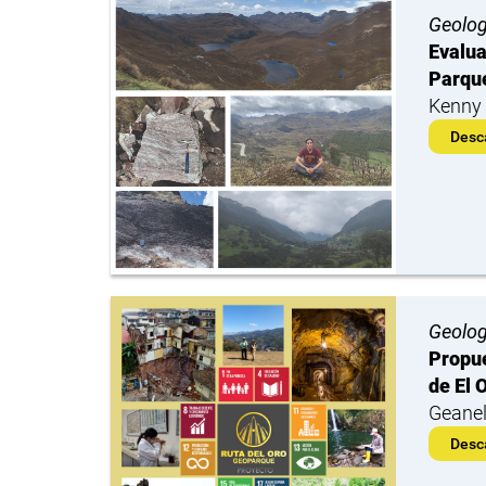
Geolog
Evalua
Parque
Kenny 
Desc
Geolog
Propue
de El 
Geanel
Desc