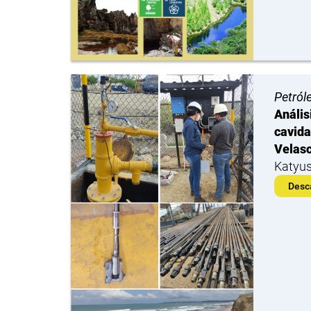
Petról
Anális
cavida
Velasc
Katyu
Desc