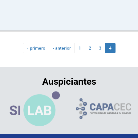
« primero
‹ anterior
1
2
3
4
Auspiciantes