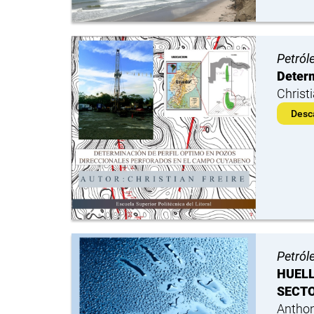
Petról
Determ
Christ
Desc
Petról
HUELL
SECT
Anthon