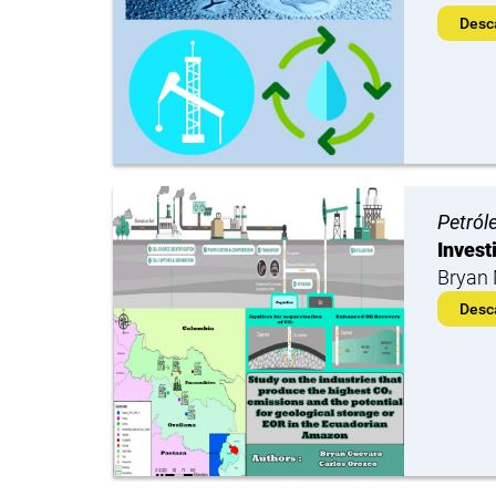
Desc
Petról
Invest
Bryan 
Desc