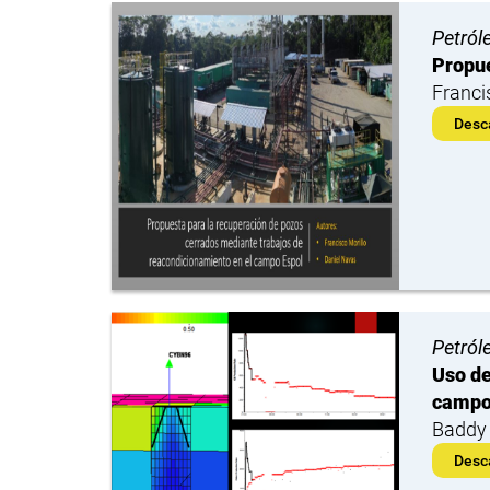
Petról
Propue
Franci
Desc
Petról
Uso de
campo
Baddy 
Desc