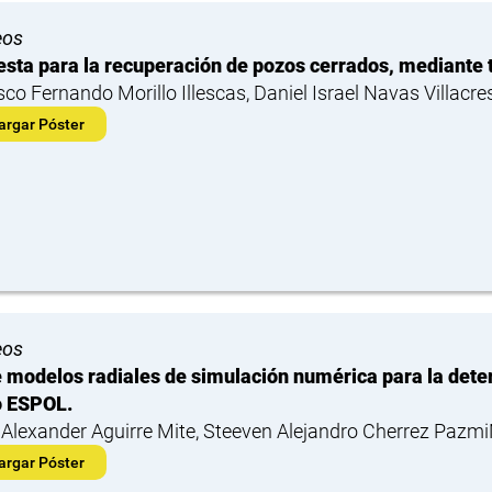
eos
sta para la recuperación de pozos cerrados, mediante
sco Fernando Morillo Illescas, Daniel Israel Navas Villacre
argar Póster
eos
 modelos radiales de simulación numérica para la determ
 ESPOL.
Alexander Aguirre Mite, Steeven Alejandro Cherrez Pazm
argar Póster