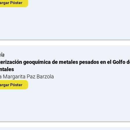
argar Póster
ía
erización geoquímica de metales pesados en el Golfo d
ntales
a Margarita Paz Barzola
argar Póster