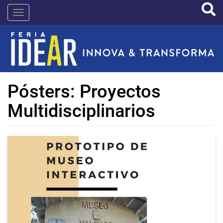
Pasar
IDEAR
al
contenido
principal
Pósters: Proyectos
Multidisciplinarios