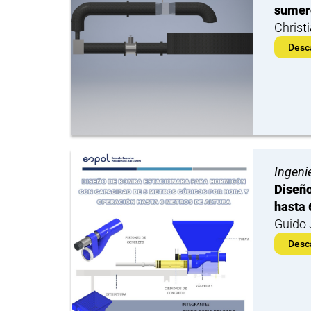
sumer
Christ
Desc
Ingeni
Diseño
hasta 
Guido 
Desc