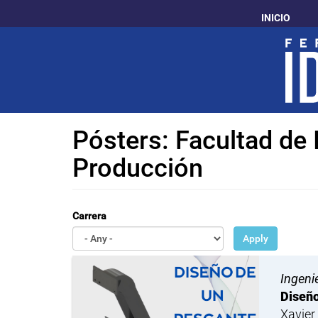
Pasar
INICIO
al
contenido
principal
Pósters: Facultad de 
Producción
Carrera
Apply
Ingeni
Diseño
Xavier