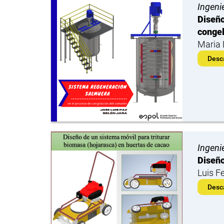
Ingeni
Diseño
congel
Maria 
Desc
Ingeni
Diseño
Luis F
Desc