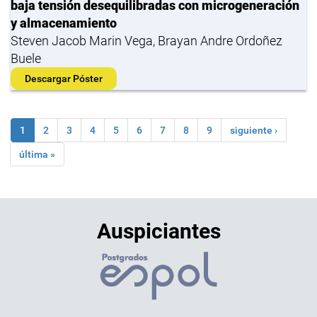
baja tensión desequilibradas con microgeneración
y almacenamiento
Steven Jacob Marin Vega, Brayan Andre Ordoñez
Buele
Descargar Póster
1
2
3
4
5
6
7
8
9
siguiente ›
última »
Auspiciantes