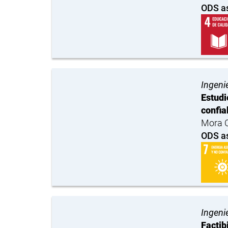
ODS a
Ingenie
Estudi
confia
Mora C
ODS a
Ingenie
Factib