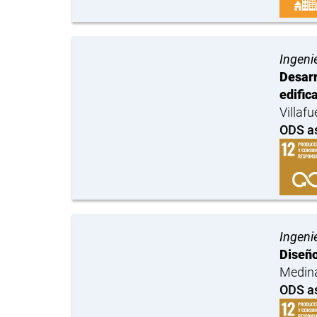
Ingenie
Desarr
edific
Villaf
ODS a
Ingenie
Diseño
Medina
ODS a