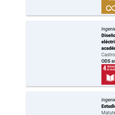
Ingenie
Diseño
eléctr
acadé
Castro
ODS a
Ingenie
Estudi
Matute