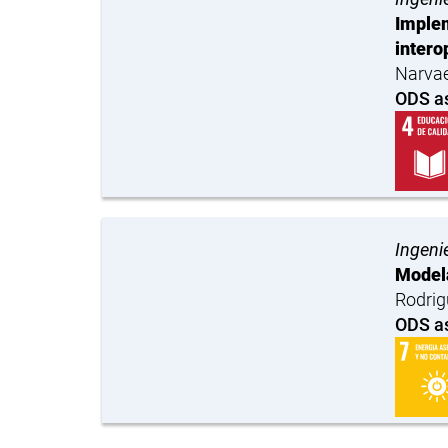
Implem
intero
Narvae
ODS a
Ingenie
Modela
Rodrig
ODS a