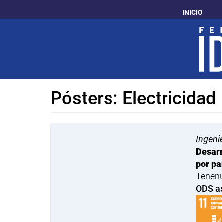
Pasar
INICIO
al
contenido
principal
Pósters: Electricidad
Ingenie
Desarr
por pa
Tenenu
ODS a