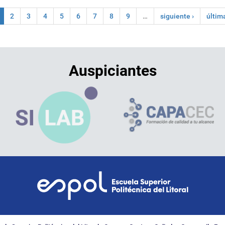
2
3
4
5
6
7
8
9
…
siguiente ›
últim
Auspiciantes