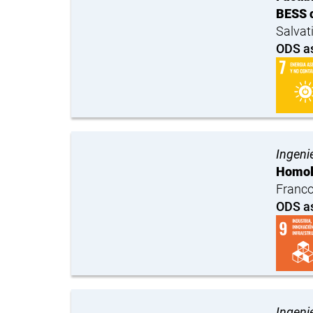
BESS 
Salvat
ODS a
Ingenie
Homolo
Franco
ODS a
Ingenie