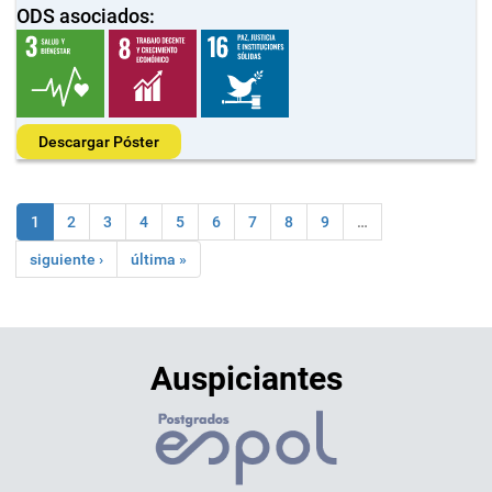
ODS asociados:
Descargar Póster
1
2
3
4
5
6
7
8
9
…
siguiente ›
última »
Auspiciantes